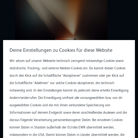
Deine Einstellungen zu Cookies für diese Website
Wir setzen auf unserer Webseite technisch zwingend notwendige Cookies sowie
statistische, Tracking,- und externe Medien-Cookies ein. Du kannst diesen Cookies
durch den Klick auf die Schaltfläche "Akzeptieren" zustimmen oder per Klick auf
die Schaltfläche "Ablehnen" nur solche Cookies akzeptieren, die technisch
notwendig sind. In den Einstellungen kannst du jederzeit deine erteilte Einwilligung
ändern/widerrufen. Die Einwilligung umfasst alle vorausgewählten bzw. von dir
2. (Fast) endlose Skalierbarkeit für KMU
ausgewählten Cookies und die mit ihnen verbundene Speicherung von
Wächst ein mittelständisches Unternehmen, müssen
Informationen auf deinem Endgerät sowie deren anschließendes Auslesen und die
auch die IT-Infrastrukturen, die es betreibt, mitwachsen.
daraus folgende Verarbeitung personenbezogener Daten. Bei einzelnen Cookies
Was für größere Betriebe kein Problem ist, kann für
können Daten in Staaten außerhalb der EU/des EWR übermittelt werden,
kleinere zur Kostenfalle werden. Eine Erweiterung der
insbesondere in die USA. Damit können Daten in Länder übermittelt werden, die