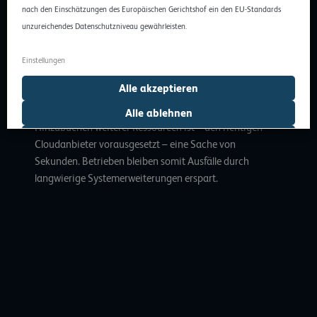
eigenen IT zieht immer Störungen im Betriebsablauf mit
nach den Einschätzungen des Europäischen Gerichtshof ein den EU-Standards
sich, sobald Daten und Anwendungen auf die neue
unzureichendes Datenschutzniveau gewährleisten.
Hardware migriert werden. Dies behindert den
Arbeitsalltag und sorgt für Umsatzeinbußen.
Einstellungen
Alle akzeptieren
Nutzt ein mittelständisches Unternehmen eine oder
mehrere Clouds, fällt die Skalierung einfacher: Das
Alle ablehnen
Hinzubuchen weiterer Ressourcen ist – den richtigen
Auswahl erlauben
Cloudanbieter vorausgesetzt – eine Sache von
Sekunden. Betrieben bleiben somit Ausfälle durch
langwierige Systemerweiterungen erspart.