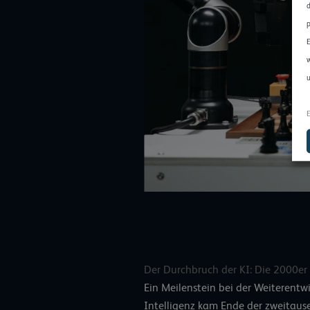
d
p
E
w
u
E
Der Durchbruch der KI: Die 2000er
Ein Meilenstein bei der Weiterentw
Intelligenz kam Ende der zweitaus