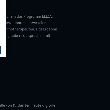
,
vor allem das Programm ELIZA:
eph Weizenbaum entwickelte
 Psychotherapeuten. Das Ergebnis
nten glauben, sie sprächen mit
le von KI dürften heute digitale