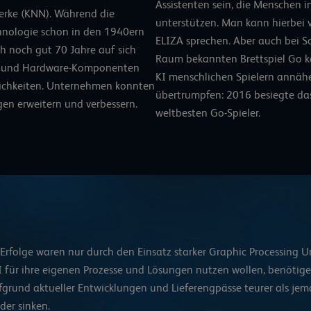
Assistenten sein, die Menschen i
erke (KNN). Während die
unterstützen. Man kann hierbei 
hnologie schon in den 1940ern
ELIZA sprechen. Aber auch bei S
ch noch gut 70 Jahre auf sich
Raum bekannten Brettspiel Go 
e- und Hardware-Komponenten
KI menschlichen Spielern annähe
ichkeiten. Unternehmen konnten
übertrumpfen:
2016 besiegte da
gen erweitern
und verbessern.
weltbesten Go-Spieler.
Erfolge waren nur durch den
Einsatz starker Graphic Processing U
I für ihre eigenen Prozesse und Lösungen nutzen wollen, benötige
fgrund aktueller Entwicklungen und Lieferengpässe teurer als jem
eder sinken.