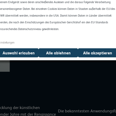
einem Endgerät sowie deren anschließendes Auslesen und die daraus folgende Verarbeitung
nicht gänzlich unschlagbar bzw. perfekt.
ersonenbezogener Daten. Bei einzelnen Cookies können Daten in Staaten außerhalb der EU/des
WR übermittelt werden, insbesondere in die USA. Damit können Daten in Länder übermittelt
Die weiteren Jahre waren von Fortschritten geprägt
erden, die nach den Einschätzungen des Europäischen Gerichtshof ein den EU-Standards
Das vom deutsch-amerikanischen Informatiker Jos
nzureichendes Datenschutzniveau gewährleisten.
Computerprogramm simulierte Gespräche mit einem
war für die 60er Jahre bahnbrechend und ließ Patie
instellungen
einem echten Menschen.
Auswahl erlauben
Alle ablehnen
Alle akzeptieren
icklung der künstlichen
Die bekanntesten Anwendungsfäl
ender Jahre mit der Renaissance