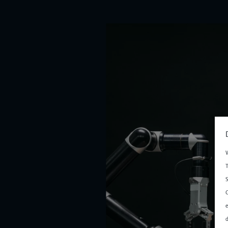
W
T
S
C
e
d