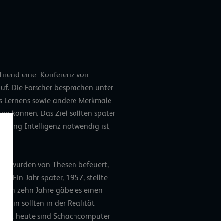
ährend einer Konferenz von
uf. Die Forscher besprachen unter
es Lernens sowie andere Merkmale
en können. Das Ziel sollten später
ösung Intelligenz notwendig ist,
und wurden von Thesen befeuert,
en: Ein Jahr später, 1957, stellte
hsten zehn Jahre gäbe es einen
ahin sollten in der Realität
selbst heute sind Schachcomputer