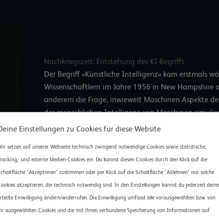
Nachkriegszeit: Entstehung des KI-Begriffs
Der Begriff »Künstliche Intelligenz« kam erstmals w
Wissenschaftlern im Jahre 1956 in New Hampshire a
anderem die Frage, inwieweit Maschinen Aspekte d
der menschlichen Intelligenz von Maschinen simulier
Maschinen sein, die Aufgaben bearbeiten, zu deren L
Deine Einstellungen zu Cookies für diese Website
sofern Menschen sie durchführen.
ir setzen auf unserer Webseite technisch zwingend notwendige Cookies sowie statistische,
racking,- und externe Medien-Cookies ein. Du kannst diesen Cookies durch den Klick auf die
Die Erwartungen waren schon in der Frühzeit hoch 
chaltfläche "Akzeptieren" zustimmen oder per Klick auf die Schaltfläche "Ablehnen" nur solche
die sich gar nicht oder erst später bewahrheiten sollt
ookies akzeptieren, die technisch notwendig sind. In den Einstellungen kannst du jederzeit deine
ein Forscher die Behauptung auf, innerhalb der näc
rteilte Einwilligung ändern/widerrufen. Die Einwilligung umfasst alle vorausgewählten bzw. von
Computer, der Schachweltmeister werden würde. Bis d
ir ausgewählten Cookies und die mit ihnen verbundene Speicherung von Informationen auf
allerdings noch ganze vierzig Jahre vergehen. Und 