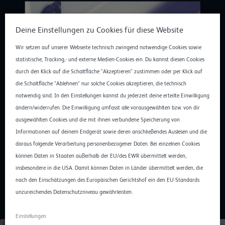
Deine Einstellungen zu Cookies für diese Website
Wir setzen auf unserer Webseite technisch zwingend notwendige Cookies sowie
statistische, Tracking,- und externe Medien-Cookies ein. Du kannst diesen Cookies
durch den Klick auf die Schaltfläche "Akzeptieren" zustimmen oder per Klick auf
die Schaltfläche "Ablehnen" nur solche Cookies akzeptieren, die technisch
notwendig sind. In den Einstellungen kannst du jederzeit deine erteilte Einwilligung
ändern/widerrufen. Die Einwilligung umfasst alle vorausgewählten bzw. von dir
Ein Vendor-Lock-in entsteht in den meisten Fällen
ausgewählten Cookies und die mit ihnen verbundene Speicherung von
bereits, wenn lediglich zwei dieser Faktoren wirksam
Informationen auf deinem Endgerät sowie deren anschließendes Auslesen und die
sind. So reicht bereits die Kombination aus fehlendem
daraus folgende Verarbeitung personenbezogener Daten. Bei einzelnen Cookies
Know-how und hohen Wechselkosten, um die
können Daten in Staaten außerhalb der EU/des EWR übermittelt werden,
Wechselbereitschaft deutlich zu senken.
insbesondere in die USA. Damit können Daten in Länder übermittelt werden, die
nach den Einschätzungen des Europäischen Gerichtshof ein den EU-Standards
unzureichendes Datenschutzniveau gewährleisten.
Einstellungen