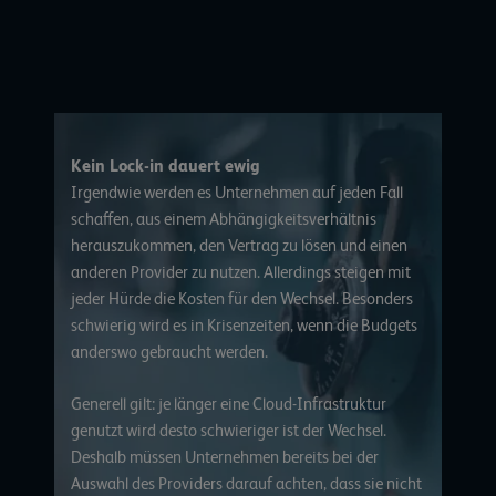
Kein Lock-in dauert ewig
Irgendwie werden es Unternehmen auf jeden Fall
schaffen, aus einem Abhängigkeitsverhältnis
herauszukommen, den Vertrag zu lösen und einen
anderen Provider zu nutzen. Allerdings steigen mit
jeder Hürde die Kosten für den Wechsel. Besonders
schwierig wird es in Krisenzeiten, wenn die Budgets
anderswo gebraucht werden.
Generell gilt: je länger eine Cloud-Infrastruktur
genutzt wird desto schwieriger ist der Wechsel.
Deshalb müssen Unternehmen bereits bei der
Auswahl des Providers darauf achten, dass sie nicht