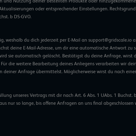
on und Nutzung deiner bestellten Produkte oder hinzugekommener 
 Aktualisierungen oder entsprechender Einstellungen. Rechtsgrundla
chst. b DS-GVO.
ig, weshalb du dich jederzeit per E-Mail an support@gridscale.io 
chst deine E-Mail-Adresse, um dir eine automatische Antwort zu s
wird sie automatisch gelöscht. Bestätigst du deine Anfrage, wirst
Für die weitere Bearbeitung deines Anliegens verarbeiten wir dei
n deiner Anfrage übermittelst. Möglicherweise wirst du nach ein
üllung unseres Vertrags mit dir nach Art. 6 Abs. 1 UAbs. 1 Buchst
aus nur so lange, bis offene Anfragen an uns final abgeschlosse