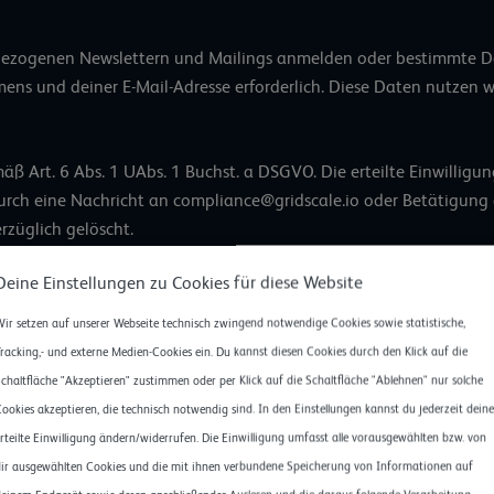
bezogenen Newslettern und Mailings anmelden oder bestimmte Do
ens und deiner E-Mail-Adresse erforderlich. Diese Daten nutzen wi
mäß Art. 6 Abs. 1 UAbs. 1 Buchst. a DSGVO. Die erteilte Einwillig
urch eine Nachricht an compliance@gridscale.io oder Betätigung 
züglich gelöscht.
Deine Einstellungen zu Cookies für diese Website
ir setzen auf unserer Webseite technisch zwingend notwendige Cookies sowie statistische,
racking,- und externe Medien-Cookies ein. Du kannst diesen Cookies durch den Klick auf die
r nur so viele Informationen von dir ab, wie wir zur Erfüllung de
chaltfläche "Akzeptieren" zustimmen oder per Klick auf die Schaltfläche "Ablehnen" nur solche
h die Informationen auf deine E-Mail-Adresse sowie die Daten z
ookies akzeptieren, die technisch notwendig sind. In den Einstellungen kannst du jederzeit deine
von dir zusätzliche Daten über dein Unternehmen abfragen oder vo
rteilte Einwilligung ändern/widerrufen. Die Einwilligung umfasst alle vorausgewählten bzw. von
ir ausgewählten Cookies und die mit ihnen verbundene Speicherung von Informationen auf
eziehung