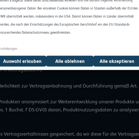
einem Endgerät sowie deren anschließendes Auslesen und die daraus folgende Verarbeitung
rodukte zu bestellen, bitten wir dich um die Angabe deiner pers
ersonenbezogener Daten. Bei einzelnen Cookies können Daten in Staaten außerhalb der EU/des
tragsdaten werden bei uns für die Dauer des Vertragsverhältnisses
WR übermittelt werden, insbesondere in die USA. Damit können Daten in Länder übermittelt
trag kündigst, speichern wir deine personenbezogenen Daten län
erden, die nach den Einschätzungen des Europäischen Gerichtshof ein den EU-Standards
ichern wir deine Daten auch länger, wenn gesetzliche Aufbewahru
nzureichendes Datenschutzniveau gewährleisten.
n auf die Einhaltung der gesetzlichen Aufbewahrungspflichten e
mehr. Änderungen an diesen Daten kannst du jederzeit selbst 
instellungen
Auswahl erlauben
Alle ablehnen
Alle akzeptieren
e, E-Mail-Adresse, Telefonnummer, Firmenname, Anschrift, Produ
 (»Vertragsdaten«).
orderlichkeit zur Vertragsanbahnung und Durchführung gemäß Art.
rodukten anonymisiert zur Weiterentwicklung unserer Produkte un
Abs. 1 Buchst. f DS-GVO) daran, Produktnutzungsdaten zu analysie
s Vertragsverhältnisses gespeichert, da wir diese für die Vertrag