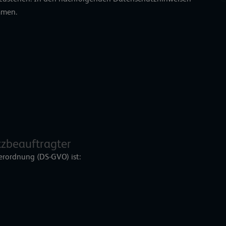
mmen.
tzbeauftragter
erordnung (DS-GVO) ist: