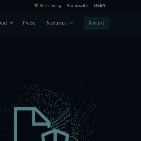
We’re hiring!
Statusseite
DE
EN
loud
Preise
Resources
Kontakt