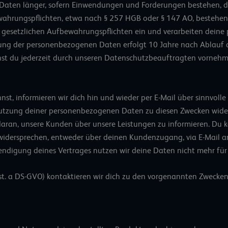
 Daten länger, sofern Einwendungen und Forderungen bestehen, d
ahrungspflichten, etwa nach § 257 HGB oder § 147 AO, bestehen. 
 gesetzlichen Aufbewahrungspflichten ein und verarbeiten dein
ng der personenbezogenen Daten erfolgt 10 Jahre nach Ablauf 
st du jederzeit durch unseren Datenschutzbeauftragten vornehm
nst, informieren wir dich hin und wieder per E-Mail über sinnvol
 Nutzung deiner personenbezogenen Daten zu diesen Zwecken wider
O) daran, unsere Kunden über unsere Leistungen zu informieren. D
idersprechen, entweder über deinen Kundenzugang, via E-Mail a
eendigung deines Vertrages nutzen wir deine Daten nicht mehr fü
chst. a DS-GVO) kontaktieren wir dich zu den vorgenannten Zwecke