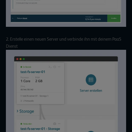
2. Erstelle einen neuen Server und verbinde ihn mit deinem PaaS
Dienst