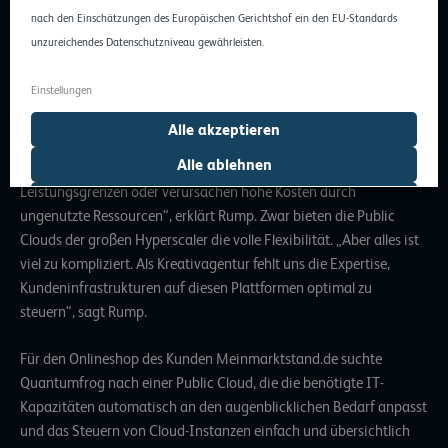
automatisieren und insgesamt so einfach wie möglich zu halten.
nach den Einschätzungen des Europäischen Gerichtshof ein den EU-Standards
unzureichendes Datenschutzniveau gewährleisten.
Einstellungen
Doch der Cloud-Markt bietet für mittelständische Dienstleister
Alle akzeptieren
kaum passende Angebote: „Standard-Pakete bei Hostern sind
Alle ablehnen
entweder zu klein oder viel zu groß. Instanzen geraten schnell an
Leistungsgrenzen oder verursachen hohe Kosten durch
Auswahl erlauben
ungenutzte Ressourcen“, erklärt Rump. Zwar bieten die Public
Clouds der großen Hyperscaler die volle Flexibilität. „Aber alles ist
viel zu kompliziert. Als Kreativagentur fehlt uns die Expertise,
Kundeninfrastrukturen auf diesen Plattformen optimal zu
steuern“, sagt Rump.
Für den Onlineshop des Kunden
Meinmarktstand.de
suchte
Quantumfrog nach einer Public Cloud, die die benötigte IT-
Kapazitäten automatisch an den augenblicklichen Bedarf anpasst
und das Steuern von Cloud-Instanzen einfach und übersichtlich