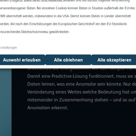
einem Endgerät sowie deren anschließendes Auslesen und die daraus folgende Verarbeitung
Anomalien auf Basis ihrer Klang- und Vibrationsmust
ersonenbezogener Daten. Bei einzelnen Cookies können Daten in Staaten außerhalb der EU/des
Geräusch fehlerhafter Netzteile und problematisch
WR übermittelt werden, insbesondere in die USA. Damit können Daten in Länder übermittelt
erden, die nach den Einschätzungen des Europäischen Gerichtshof ein den EU-Standards
Sensordaten permanent analysieren
nzureichendes Datenschutzniveau gewährleisten.
Grundlage für solche Predictive-Lösungen ist die 
Sensordaten der Server, Festplatten, Racks und Logfi
instellungen
Software. Auf Dauer entsteht so ein intelligentes I
Auswahl erlauben
vorausschauend eine Wartung empfiehlt, vor einem 
Alle ablehnen
Alle akzeptieren
unterstützt, die Energiekosten, wie zum Beispiel für 
Damit eine Predictive-Lösung funktioniert, muss sie 
Daten lernen, was eine Anomalie sein könnte. Nur d
Veränderung eines Wertes welche Bedeutung hat u
miteinander in Zusammenhang stehen – und so auf 
Anomalien erkennt.