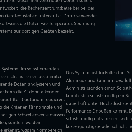
irtuelle Maschinen verschoben werden sollen.
twickelt, die Rechenzentrumsbetreiber bei der
n Geräteausfällen unterstützt. Dafür verwendet
 Software, die Daten wie Temperatur, Spannung
stems aus dortigen Geräten bezieht.
I-Systeme
. Im selbstlernenden
Das System löst im Falle einer 
eise nicht nur einen bestimmten
Alarm aus und kann im Idealfall 
ausende Daten analysieren und
Administrierenden einen Selbst
er kann die KI dann erkennen,
könnte sich selbstständig ein Ser
arauf (teil-) autonom reagieren,
dauerhaft unter Höchstlast steh
g die Kriterien für normale und
Performance-Einbußen kommt. D
r nötigen Schwellenwerte müssen
selbstständig entscheiden, welch
den, sondern werden
kostengünstigste oder schlicht
Sie erkennt, was im Normbereich