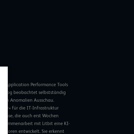
hen Application Performance Tools
atchdog beobachtet selbstständig
nach Anomalien Ausschau.
ster« für die IT-Infrastruktur
ignisse, die auch erst Wochen
Zusammenarbeit mit Litbit eine KI-
atoren entwickelt. Sie erkennt