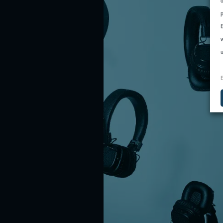
d
p
E
w
u
E