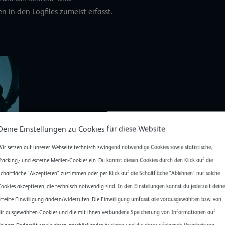
 in den Logfiles zumeist erfasst.
Deine Einstellungen zu Cookies für diese Website
Klangmuster verraten Anomalien
Verschiedene Toolanbieter versuchen ihren
klassisc
ir setzen auf unserer Webseite technisch zwingend notwendige Cookies sowie statistische,
(APM)
Intelligenz einzuimpfen. Einige Beispiele: W
racking,- und externe Medien-Cookies ein. Du kannst diesen Cookies durch den Klick auf die
das gesamte Netz und alle Anwendungen und hält 
chaltfläche "Akzeptieren" zustimmen oder per Klick auf die Schaltfläche "Ablehnen" nur solche
Datadog
hat ein Forecast-Modul als »Predictive Desa
ookies akzeptieren, die technisch notwendig sind. In den Einstellungen kannst du jederzeit deine
entwickelt. Die Vorwarnungen beziehen sich auf Ere
rteilte Einwilligung ändern/widerrufen. Die Einwilligung umfasst alle vorausgewählten bzw. von
später auftreten könnten. Root Data Center hat in 
ir ausgewählten Cookies und die mit ihnen verbundene Speicherung von Informationen auf
basierte Lösung zur Überwachung von Notstromgener