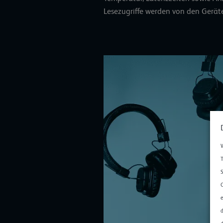
Lesezugriffe werden von den Geräten
W
T
S
C
e
d