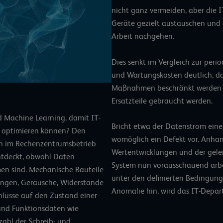
nicht ganz vermeiden, aber die 
Geräte gezielt austauschen und d
Arbeit nachgehen.
Dies senkt im Vergleich zur peri
und Wartungskosten deutlich, da 
Maßnahmen beschränkt werden 
Ersatzteile gebraucht werden.
d Machine Learning, damit IT-
Bricht etwa der Datenstrom einer
b optimieren können? Den
womöglich ein Defekt vor. Anhand
n im Rechenzentrumsbetrieb
Wertentwicklungen und der gel
entdeckt, obwohl Daten
System nun vorausschauend arbe
en sind. Mechanische Bauteile
unter den definierten Bedingun
ungen, Geräusche, Widerstände
Anomalie hin, wird das IT-Depar
chlüsse auf den Zustand einer
und Funktionsdaten wie
zahl der Schreib- und