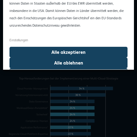
können Daten in Staaten außerhalb der EU/des EWR übermittelt werden,
Kostenersparnis, Agilität etc.) ist jedoch nicht trivial. Die Spanne
insbesondere in die USA. Damit können Daten in Länder übermittelt werden, die
der von den Befragten berichteten Herausforderungen reicht vom
nach den Einschätzungen des Europäischen Gerichtshof ein den EU-Standards
Multi-Provider-Management über Konnektivitäts-,
unzureichendes Datenschutzniveau gewährleisten.
Interoperabilitäts- und Datenmanagement-Themen bis hin zum
operativen Management des Cloud-Betriebs und einem
Einstellungen
ganzheitlichen Kostenmanagement. Hinzu kommt noch eine
begrenzte Expertise in Sachen Multi-Cloud-Management auf
Alle akzeptieren
Seiten der Unternehmen.
Alle ablehnen
Auswahl erlauben