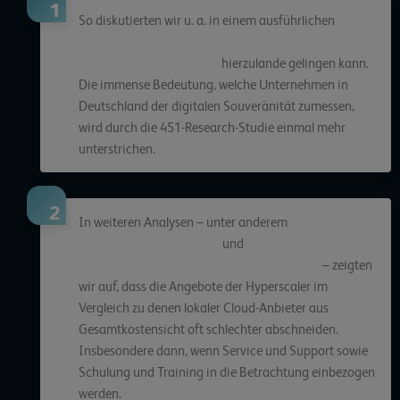
So diskutierten wir u. a. in einem ausführlichen
Blogbeitrag, wie eine selbstbestimmte Cloud-
Migration im Mittelstand
hierzulande gelingen kann.
Die immense Bedeutung, welche Unternehmen in
Deutschland der digitalen Souveränität zumessen,
wird durch die 451-Research-Studie einmal mehr
unterstrichen.
In weiteren Analysen – unter anderem
hier
(Endstation Public Cloud)
und
hier (Erfolgreiche SaaS-
Angebote brauchen ein starkes Fundament)
– zeigten
wir auf, dass die Angebote der Hyperscaler im
Vergleich zu denen lokaler Cloud-Anbieter aus
Gesamtkostensicht oft schlechter abschneiden.
Insbesondere dann, wenn Service und Support sowie
Schulung und Training in die Betrachtung einbezogen
werden.