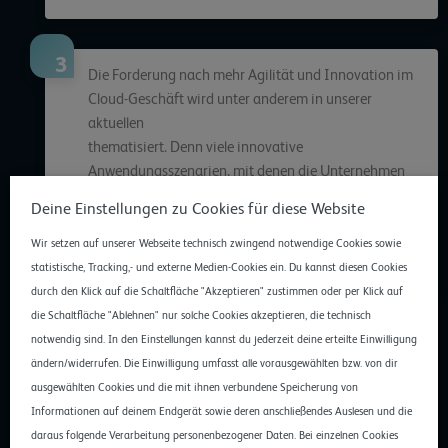
Die Forderung nach mehr Agilität und Innovation im
Cloud-Geschäft wird unter anderem in unserer
aktuellen
Analyse-Reihe zum Thema Edge Computing
thematisiert. Denn viele innovative
Anwendungsszenarien, mit denen die Unternehmen
ihre digitale Transformation weiter gestalten wollen,
Deine Einstellungen zu Cookies für diese Website
bauen auf verteilte Cloud-Edge-Infrastrukturen. Über
zentral operierende Cloud-Plattformen allein lässt sich
Wir setzen auf unserer Webseite technisch zwingend notwendige Cookies sowie
dies nicht bewerkstelligen.
statistische, Tracking,- und externe Medien-Cookies ein. Du kannst diesen Cookies
durch den Klick auf die Schaltfläche "Akzeptieren" zustimmen oder per Klick auf
die Schaltfläche "Ablehnen" nur solche Cookies akzeptieren, die technisch
notwendig sind. In den Einstellungen kannst du jederzeit deine erteilte Einwilligung
ändern/widerrufen. Die Einwilligung umfasst alle vorausgewählten bzw. von dir
ausgewählten Cookies und die mit ihnen verbundene Speicherung von
Zeitenwende bei der Entwicklung hybrider Multi-Cloud-Lösungen
Informationen auf deinem Endgerät sowie deren anschließendes Auslesen und die
Die Umsetzung von Multi-Cloud-Konzepten und die Einlösung der
daraus folgende Verarbeitung personenbezogener Daten. Bei einzelnen Cookies
damit verbundenen Erwartungen (Datensouveränität,