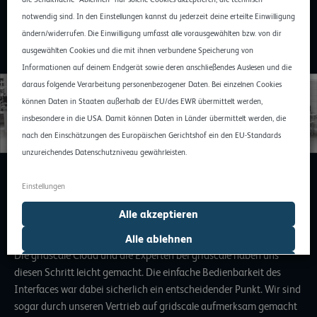
notwendig sind. In den Einstellungen kannst du jederzeit deine erteilte Einwilligung
ändern/widerrufen. Die Einwilligung umfasst alle vorausgewählten bzw. von dir
ausgewählten Cookies und die mit ihnen verbundene Speicherung von
Informationen auf deinem Endgerät sowie deren anschließendes Auslesen und die
daraus folgende Verarbeitung personenbezogener Daten. Bei einzelnen Cookies
können Daten in Staaten außerhalb der EU/des EWR übermittelt werden,
insbesondere in die USA. Damit können Daten in Länder übermittelt werden, die
nach den Einschätzungen des Europäischen Gerichtshof ein den EU-Standards
unzureichendes Datenschutzniveau gewährleisten.
Einstellungen
Gerade für euren Vertrieb war die Einbindung einer Cloud-
Alle akzeptieren
Lösung sicher ein großer Schritt. Wie ist das gelaufen?
Alle ablehnen
Die gridscale Cloud und die Experten bei gridscale haben uns
Auswahl erlauben
diesen Schritt leicht gemacht. Die einfache Bedienbarkeit des
Interfaces war dabei sicherlich ein entscheidender Punkt. Wir sind
sogar durch unseren Vertrieb auf gridscale aufmerksam gemacht