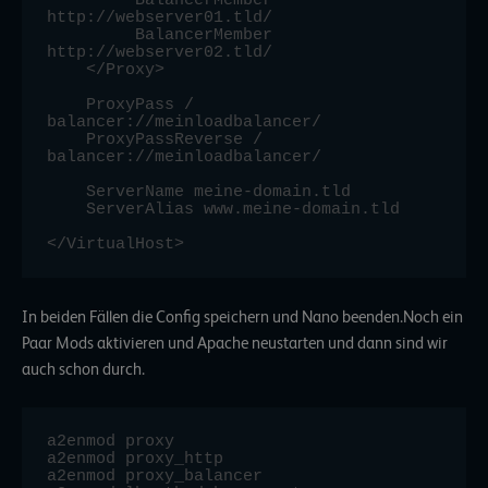
http://webserver01.tld/

         BalancerMember 
http://webserver02.tld/

    </Proxy>

    ProxyPass / 
balancer://meinloadbalancer/

    ProxyPassReverse / 
balancer://meinloadbalancer/

    ServerName meine-domain.tld

    ServerAlias www.meine-domain.tld

In beiden Fällen die Config speichern und Nano beenden.Noch ein
Paar Mods aktivieren und Apache neustarten und dann sind wir
auch schon durch.
a2enmod proxy

a2enmod proxy_http

a2enmod proxy_balancer
