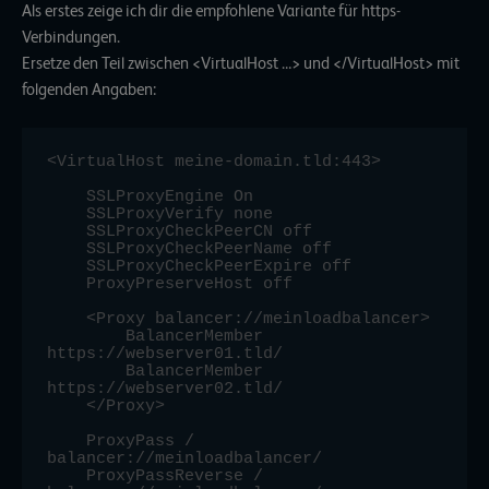
Als erstes zeige ich dir die empfohlene Variante für https-
Verbindungen.
Ersetze den Teil zwischen <VirtualHost …> und </VirtualHost> mit
folgenden Angaben:
<VirtualHost meine-domain.tld:443>

    SSLProxyEngine On

    SSLProxyVerify none

    SSLProxyCheckPeerCN off

    SSLProxyCheckPeerName off

    SSLProxyCheckPeerExpire off

    ProxyPreserveHost off

    <Proxy balancer://meinloadbalancer>

       	BalancerMember 
https://webserver01.tld/

      	BalancerMember 
https://webserver02.tld/

    </Proxy>

    ProxyPass / 
balancer://meinloadbalancer/

    ProxyPassReverse / 