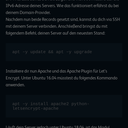
IPv6-Adresse deines Servers. Wie das funktioniert erfährst du bei
deinem Domain-Provider.
Nachdem nun beide Records gesetzt sind, kannst du dich via SSH
mit deinem Server verbinden. Anschließend bringst du mit
folgendem Befehl, deinen Server auf den neuesten Stand:
apt –y update && apt –y upgrade
Installiere dir nun Apache und das Apache Plugin für Let’s
Encrypt. Unter Ubuntu 16.04 müsstest du folgendes Kommando
anwenden.
apt –y install apache2 python-
letsencrypt-apache
Läuft dein Server jedoch unter Ubuntu 18.04, ist das Modul