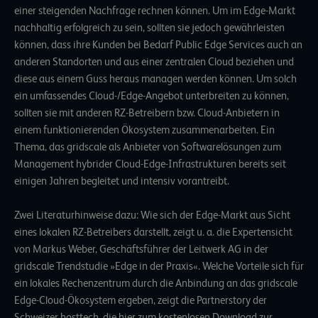
einer steigenden Nachfrage rechnen können. Um im Edge-Markt
nachhaltig erfolgreich zu sein, sollten sie jedoch gewährleisten
können, dass ihre Kunden bei Bedarf Public Edge Services auch an
anderen Standorten und aus einer zentralen Cloud beziehen und
diese aus einem Guss heraus managen werden können. Um solch
ein umfassendes Cloud-/Edge-Angebot unterbreiten zu können,
sollten sie mit anderen RZ-Betreibern bzw. Cloud-Anbietern in
einem funktionierenden Ökosystem zusammenarbeiten. Ein
Thema, das gridscale als
Anbieter von Softwarelösungen zum
Management hybrider Cloud-Edge-Infrastrukturen
bereits seit
einigen Jahren begleitet und intensiv vorantreibt.
Zwei Literaturhinweise dazu: Wie sich der Edge-Markt aus Sicht
eines lokalen RZ-Betreibers darstellt, zeigt u. a. die Expertensicht
von Markus Weber, Geschäftsführer der Leitwerk AG in der
gridscale Trendstudie »Edge in der Praxis«
. Welche Vorteile sich für
ein lokales Rechenzentrum durch die Anbindung an das gridscale
Edge-Cloud-Ökosystem ergeben, zeigt die Partnerstory der
Schweizer hosttech, die
hier zum kostenlosen Download zur