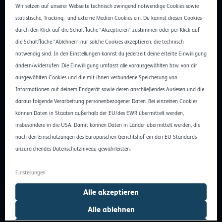
Wir setzen auf unserer Webseite technisch zwingend notwendige Cookies sowie
statistische, Tracking,- und externe Medien-Cookies ein. Du kannst diesen Cookies
durch den Klick auf die Schaltfläche "Akzeptieren" zustimmen oder per Klick auf
die Schaltfläche "Ablehnen" nur solche Cookies akzeptieren, die technisch
notwendig sind. In den Einstellungen kannst du jederzeit deine erteilte Einwilligung
ändern/widerrufen. Die Einwilligung umfasst alle vorausgewählten bzw. von dir
ausgewählten Cookies und die mit ihnen verbundene Speicherung von
Informationen auf deinem Endgerät sowie deren anschließendes Auslesen und die
Konkurriert REWE bald im Public-Edge-Markt mit Amazon?
daraus folgende Verarbeitung personenbezogener Daten. Bei einzelnen Cookies
Eine weitere potenzielle Anbietergruppe sind große, überregional
können Daten in Staaten außerhalb der EU/des EWR übermittelt werden,
aufgestellte Unternehmen, die über ein lokales RZ-Netzwerk zur
insbesondere in die USA. Damit können Daten in Länder übermittelt werden, die
Unterstützung ihres Geschäftsmodells verfügen und dieses
nach den Einschätzungen des Europäischen Gerichtshof ein den EU-Standards
zukünftig auch für das Angebot von Public Edge Services nutzen
unzureichendes Datenschutzniveau gewährleisten.
könnten. So könnte beispielsweise der Einzelhandelskonzern REWE
zukünftig eine wichtige Rolle in dem sich manifestierenden Public-
Einstellungen
Edge-Markt einnehmen. Die Aussagen von Dr. André Marburger,
CTO der REWE Systems GmbH, im Interview mit den Autoren der
Alle akzeptieren
eco-Studie zeigen, dass dieser Gedanke nicht aus der Luft
Alle ablehnen
gegriffen ist.