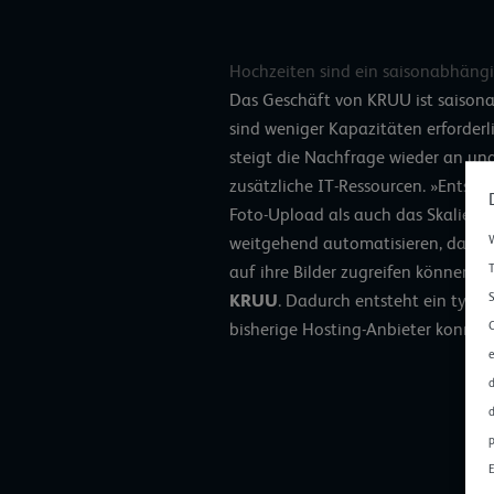
Hochzeiten sind ein saisonabhäng
Das Geschäft von KRUU ist saison
sind weniger Kapazitäten erforderl
steigt die Nachfrage wieder an u
zusätzliche IT-Ressourcen. »Entsche
Foto-Upload als auch das Skaliere
W
weitgehend automatisieren, damit 
T
auf ihre Bilder zugreifen können«,
S
KRUU
. Dadurch entsteht ein typis
C
bisherige Hosting-Anbieter konnte
e
d
d
p
E