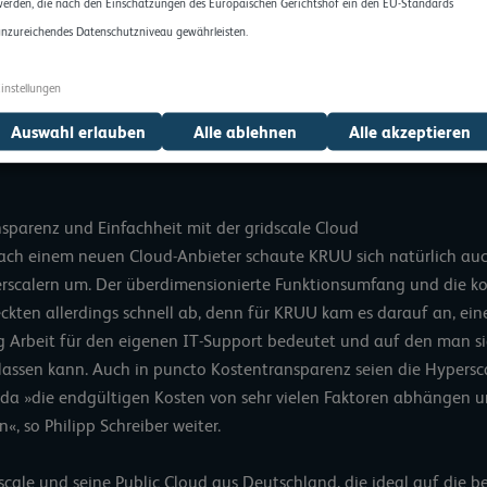
erden, die nach den Einschätzungen des Europäischen Gerichtshof ein den EU-Standards
nzureichendes Datenschutzniveau gewährleisten.
instellungen
Auswahl erlauben
Alle ablehnen
Alle akzeptieren
nsparenz und Einfachheit mit der gridscale Cloud
ach einem neuen Cloud-Anbieter schaute KRUU sich natürlich au
scalern um. Der überdimensionierte Funktionsumfang und die ko
ckten allerdings schnell ab, denn für KRUU kam es darauf an, ein
ig Arbeit für den eigenen IT-Support bedeutet und auf den man si
rlassen kann. Auch in puncto Kostentransparenz seien die Hypersc
, da »die endgültigen Kosten von sehr vielen Faktoren abhängen 
en«, so
Philipp Schreiber
weiter.
scale und seine Public Cloud aus Deutschland, die ideal auf die 