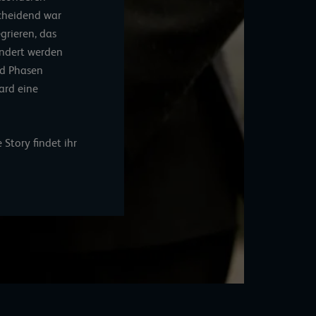
scheidend war
grieren, das
ändert werden
nd Phasen
ard eine
 Story findet ihr