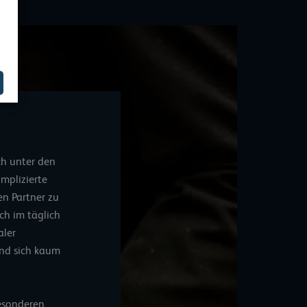
ch unter den
mplizierte
en Partner zu
ch im täglich
aler
und sich kaum
besonderen