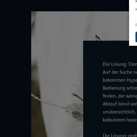
w
u
E
Die Lösung: Tra
Auf der Suche n
bekannten Hyper
Bedienung schre
finden, der wen
Ablauf blind ve
unübersichtlich
kalkulieren lass
Die Lösung: grid