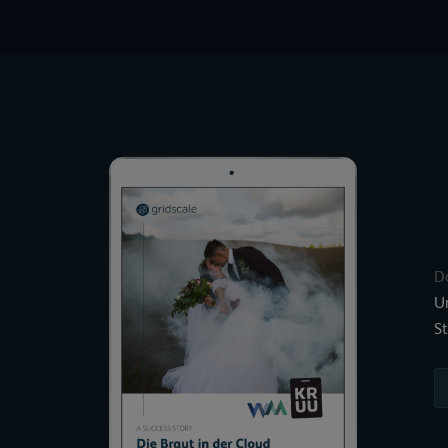
D
U
St