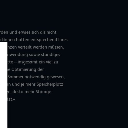
den und erwies sich als nicht
nd:innen hätten entsprechend ihres
nstanzen
verteilt werden müssen,
nen Anwendung sowie ständiges
hätte – insgesamt ein viel zu
 eine Optimierung der
en im Sommer notwendig gewesen,
wuchsen und je mehr Speicherplatz
chten, desto mehr Storage-
enutzt.«