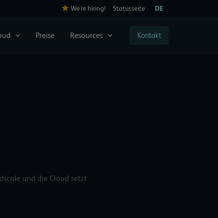
We’re hiring!
Statusseite
DE
loud
Preise
Resources
Kontakt
scale und die Cloud setzt