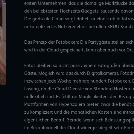
ersten Unternehmen, das die damalige Marktlücke da
den beliebtesten Hochzeits-Gadgets, tausende davon w
Die gridscale Cloud sorgt dabei für eine stabile Infras
unkompliziertes Nutzererlebnis bei allen KRUU-Kund:
Das Prinzip der Fotoboxen: Die Partygäste stellen sich 
wird
in der Cloud gespeichert
, kann aber auch vor Or
Fotos bleiben so nicht passiv einem Fotografen überl
Gäste. Möglich wird das durch Digitalkameras, Fotodru
inzwischen jede Woche mehrere hundert Fotoboxen.
Lösung, da die Cloud-Dienste von Standard-Hostern f
unflexibel sind. Es fehlt an Möglichkeiten, den Bezu
Plattformen von Hyperscalern bieten zwar die benötig
zu kompliziert und die monatlichen Kosten sind intra
eigentlichen Bedarf. Gerade, wenn sich Belastungsspit
im Bezahlmodell der Cloud widergespiegelt sein: E