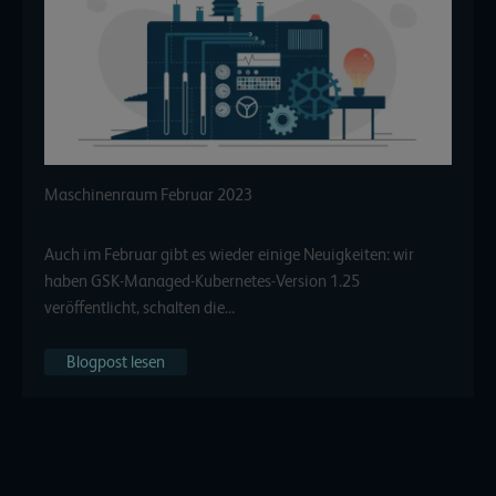
Maschinenraum Februar 2023
Auch im Februar gibt es wieder einige Neuigkeiten: wir
haben GSK-Managed-Kubernetes-Version 1.25
veröffentlicht, schalten die…
Blogpost lesen