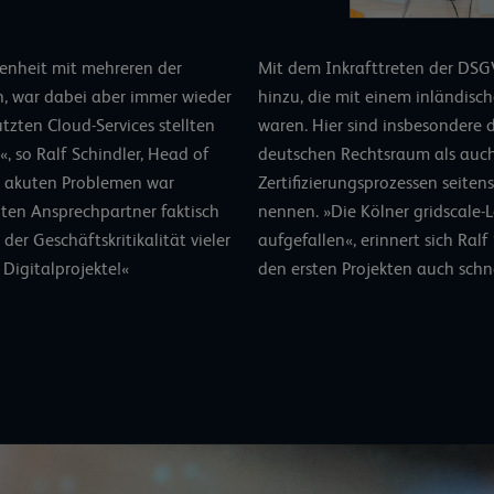
genheit mit mehreren der
Mit dem Inkrafttreten der D
 war dabei aber immer wieder
hinzu, die mit einem inländisch
zten Cloud-Services stellten
waren. Hier sind insbesondere
«, so Ralf Schindler, Head of
deutschen Rechtsraum als auch
r akuten Problemen war
Zertifizierungsprozessen seiten
lten Ansprechpartner faktisch
nennen. »Die Kölner gridscale-
er Geschäftskritikalität vieler
aufgefallen«, erinnert sich Ralf
Digitalprojekte!«
den ersten Projekten auch schne