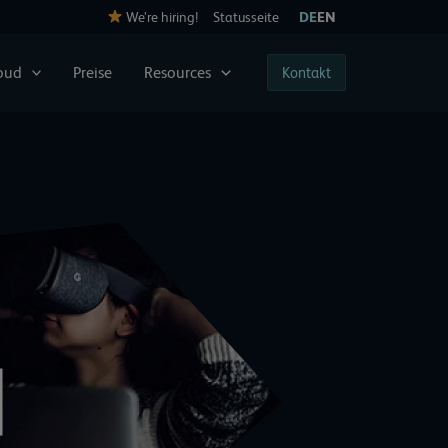
We’re hiring!
Statusseite
DE
EN
loud
Preise
Resources
Kontakt