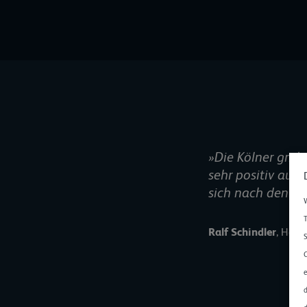
»Die Kölner grid
sehr positiv aufg
sich nach den ers
W
T
Ralf Schindler
, Head
S
C
e
d