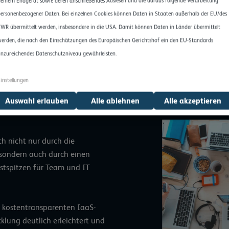
einem Endgerät sowie deren anschließendes Auslesen und die daraus folgende Verarbeitung
ersonenbezogener Daten. Bei einzelnen Cookies können Daten in Staaten außerhalb der EU/des
WR übermittelt werden, insbesondere in die USA. Damit können Daten in Länder übermittelt
erden, die nach den Einschätzungen des Europäischen Gerichtshof ein den EU-Standards
nzureichendes Datenschutzniveau gewährleisten.
instellungen
Auswahl erlauben
Alle ablehnen
Alle akzeptieren
ch nicht nur durch die
 sondern auch durch einen
stspitzen für Team und IT
d kostentransparenten IaaS-
klung deutlich erleichtert und