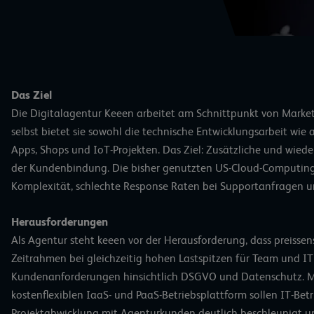
Das Ziel
Die Digitalagentur Keeen arbeitet am Schnittpunkt von Marke
selbst bietet sie sowohl die technische Entwicklungsarbeit wie
Apps, Shops und IoT-Projekten. Das Ziel: Zusätzliche und wi
der Kundenbindung. Die bisher genutzten US-Cloud-Computing
Komplexität, schlechte Response Raten bei Supportanfragen un
Herausforderungen
Als Agentur steht keeen vor der Herausforderung, dass preissen
Zeitrahmen bei gleichzeitig hohen Lastspitzen für Team und 
Kundenanforderungen hinsichtlich DSGVO und Datenschutz. Mit
kostenflexiblen IaaS- und PaaS-Betriebsplattform sollen IT-Be
Projektabwicklung mit Agenturkunden deutlich beschleunigt un