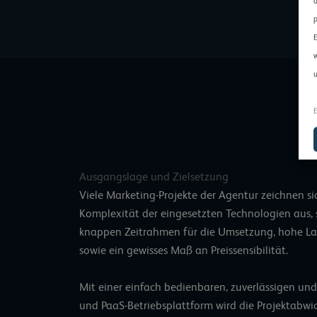
d
p
E
w
u
E
Ausgangslage und Zielsetzung
Viele Marketing-Projekte der Agentur zeichnen si
Komplexität der eingesetzten Technologien aus,
knappen Zeitrahmen für die Umsetzung, hohe La
sowie ein gewisses Maß an Preissensibilität.
Mit einer einfach bedienbaren, zuverlässigen un
und PaaS-Betriebsplattform wird die Projektabwic