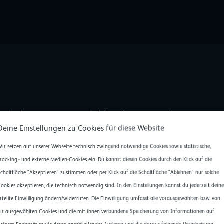
scale-Lösung war mir früher schon einmal
efallen. Und dieser gute Eindruck hat
Deine Einstellungen zu Cookies für diese Website
ten Projekten auch schnell bestätigt.«
ir setzen auf unserer Webseite technisch zwingend notwendige Cookies sowie statistische,
racking,- und externe Medien-Cookies ein. Du kannst diesen Cookies durch den Klick auf die
 of keeen und Managing Partner
chaltfläche "Akzeptieren" zustimmen oder per Klick auf die Schaltfläche "Ablehnen" nur solche
ookies akzeptieren, die technisch notwendig sind. In den Einstellungen kannst du jederzeit deine
rteilte Einwilligung ändern/widerrufen. Die Einwilligung umfasst alle vorausgewählten bzw. von
ir ausgewählten Cookies und die mit ihnen verbundene Speicherung von Informationen auf