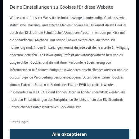
vorhandenen Hardware-Ressourcen zu. Dabei geht es im
Deine Einstellungen zu Cookies für diese Website
Wesentlichen um Arbeitsspeicher, CPU-Leistung und
Festplattenspeicher.
Wir setzen auf unserer Webseite technisch zwingend notwendige Cookies sowie
statistische, Tracking,- und externe Medien-Cookies ein. Du kannst diesen Cookies
Wichtigste Vorteile
durch den Klick auf die Schaltfläche "Akzeptieren" zustimmen oder per Klick auf
Die Konsolidierung und Einrichtung von virtuellen Servern bietet
die Schaltfläche "Ablehnen" nur solche Cookies akzeptieren, die technisch
zahlreiche Vorteile. So können beispielsweise mehrere
notwendig sind. In den Einstellungen kannst du jederzeit deine erteilte Einwilligung
Betriebssysteme gleichzeitig auf einer einzelnen physischen
ändern/widerrufen. Die Einwilligung umfasst alle vorausgewählten bzw. von dir
Server-Hardware laufen.
Der reale Server ist so besser
ausgewählten Cookies und die mit ihnen verbundene Speicherung von
ausgelastet und optimal nutzbar.
Außerdem können diese
Informationen auf deinem Endgerät sowie deren anschließendes Auslesen und die
Server unterschiedliche Befehlsarchitekturen unterstützen, die
daraus folgende Verarbeitung personenbezogener Daten. Bei einzelnen Cookies
sich von der physischen Maschine unterscheiden. Das ermöglicht
können Daten in Staaten außerhalb der EU/des EWR übermittelt werden,
den Einsatz von Betriebssystemen, die auf der eigentlichen
insbesondere in die USA. Damit können Daten in Länder übermittelt werden, die
Hardware nicht lauffähig sind.
nach den Einschätzungen des Europäischen Gerichtshof ein den EU-Standards
unzureichendes Datenschutzniveau gewährleisten.
Zu den Hauptvorteilen, gehört eine Kostenersparnis und geringere
Administrationsaufwände. Das macht sich im Umfeld von
Einstellungen
Rechenzentren besonders bemerkbar. Durch den Einsatz von
Alle akzeptieren
virtuellen Servern muss man nicht für jede Anwendung und jedes