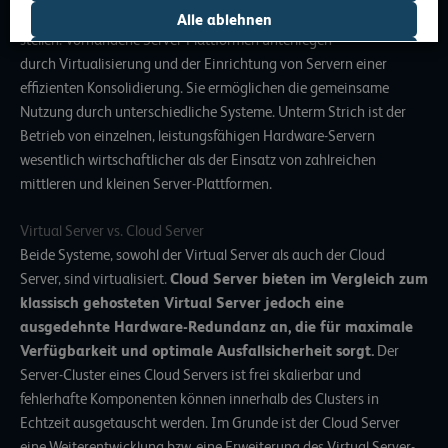
neue System explizite Hardware einkaufen und zur Verfügung
Alle ablehnen
stellen. Vorhandene Server-Plattformen unterliegen
Auswahl erlauben
durch
Virtualisierung
und der Einrichtung von Servern einer
effizienten Konsolidierung. Sie ermöglichen die gemeinsame
Nutzung durch unterschiedliche Systeme. Unterm Strich ist der
Betrieb von einzelnen, leistungsfähigen Hardware-Servern
wesentlich wirtschaftlicher als der Einsatz von zahlreichen
mittleren und kleinen Server-Plattformen.
Virtual Server vs. Cloud Server
Beide Systeme, sowohl der Virtual Server als auch der Cloud
Server, sind virtualisiert.
Cloud Server
bieten im Vergleich zum
klassisch gehosteten Virtual Server jedoch eine
ausgedehnte Hardware-Redundanz an, die für maximale
Verfügbarkeit und optimale Ausfallsicherheit sorgt.
Der
Server-Cluster eines Cloud Servers ist frei skalierbar und
fehlerhafte Komponenten können innerhalb des Clusters in
Echtzeit ausgetauscht werden. Im Grunde ist der Cloud Server
eine Weiterentwicklung bzw. eine Erweiterung des Virtual Server-