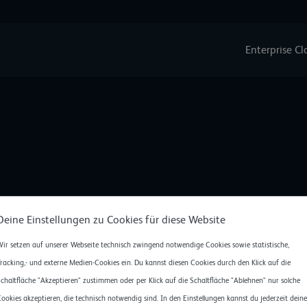
Enterprise C
Deine Einstellungen zu Cookies für diese Website
ir setzen auf unserer Webseite technisch zwingend notwendige Cookies sowie statistische,
ENTERPRISE CLOUD
racking,- und externe Medien-Cookies ein. Du kannst diesen Cookies durch den Klick auf die
Einführung
Account Manageme
chaltfläche "Akzeptieren" zustimmen oder per Klick auf die Schaltfläche "Ablehnen" nur solche
Use Cases
Administration
ookies akzeptieren, die technisch notwendig sind. In den Einstellungen kannst du jederzeit deine