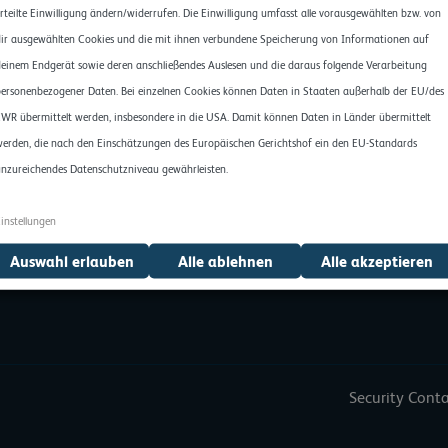
Ressourcenüberwachung
Location Explorer
rteilte Einwilligung ändern/widerrufen. Die Einwilligung umfasst alle vorausgewählten bzw. von
Onboarding-Prozess
Automation Tools
ir ausgewählten Cookies und die mit ihnen verbundene Speicherung von Informationen auf
Branding Module
einem Endgerät sowie deren anschließendes Auslesen und die daraus folgende Verarbeitung
ersonenbezogener Daten. Bei einzelnen Cookies können Daten in Staaten außerhalb der EU/des
WR übermittelt werden, insbesondere in die USA. Damit können Daten in Länder übermittelt
RESOURCES
erden, die nach den Einschätzungen des Europäischen Gerichtshof ein den EU-Standards
Über uns
Success Stories
nzureichendes Datenschutzniveau gewährleisten.
Zertifizierungen
Presse
Rechenzentren
instellungen
Blog
Auswahl erlauben
Alle ablehnen
Alle akzeptieren
Jobs
Security Cont