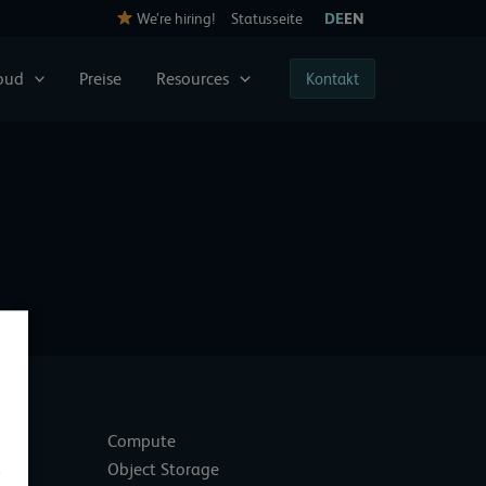
We’re hiring!
Statusseite
DE
EN
loud
Preise
Resources
Kontakt
nt
Compute
Object Storage