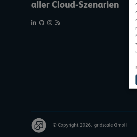
aller Cloud-Szenarien
e
d
d
p
E
w
u
E
© Copyright 2026, gridscale GmbH