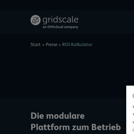
Zum
Inhalt
springen
Start
Preise
ROI-Kalkulator
W
Die modulare
T
S
Plattform zum Betrieb
C