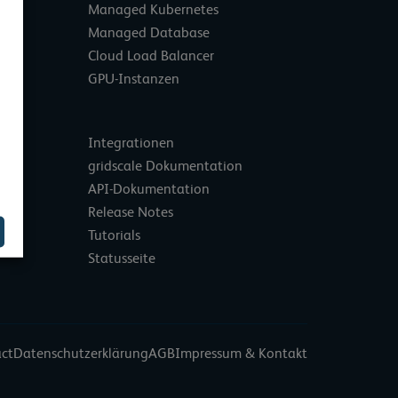
Managed Kubernetes
Managed Database
Cloud Load Balancer
GPU-Instanzen
Integrationen
gridscale Dokumentation
API-Dokumentation
Release Notes
Tutorials
Statusseite
act
Datenschutzerklärung
AGB
Impressum & Kontakt