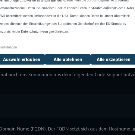
einem Endgerät sowie deren anschließendes Auslesen und die daraus folgende Verarbeitung
ersonenbezogener Daten. Bei einzelnen Cookies können Daten in Staaten außerhalb der EU/des
er hostname-Datei implementiert worden sein, die sich im Verzeic
WR übermittelt werden, insbesondere in die USA. Damit können Daten in Länder übermittelt
orden ist, kannst du mit dem unten eingeblendeten Kommando pr
erden, die nach den Einschätzungen des Europäischen Gerichtshof ein den EU-Standards
übereinstimmen.
nzureichendes Datenschutzniveau gewährleisten.
instellungen
me 
Auswahl erlauben
Alle ablehnen
Alle akzeptieren
minal auch das Kommando aus dem folgenden Code-Snippet nutzen
ied Domain Name (FQDN). Der FQDN setzt sich aus dem Hostnam