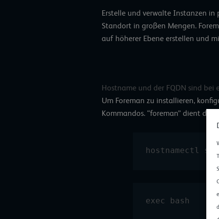
Erstelle und verwalte Instanzen in
Standort in großen Mengen. Forema
auf höherer Ebene erstellen und mi
Hostname und der FQDN sind bei ei
Um Foreman zu installieren, konfi
Kommandos. “foreman” dient dabei 
W
hostnamectl set
T
S
C
e
exec bash 
d