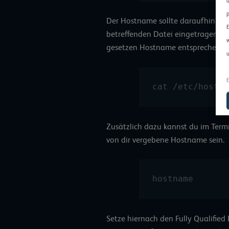
d
p
Der Hostname sollte daraufhin in d
E
betreffenden Datei eingetragen w
w
gesetzen Hostname entsprechend 
u
E
cat /etc/hostna
Zusätzlich dazu kannst du im Ter
von dir vergebene Hostname sein.
hostname 
Setze hiernach den Fully Qualif