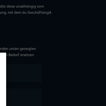
rwalte diese unabhängig vom
gung, mit dem du Geschäftslogik
beiden unten gezeigten
inem Bedarf ersetzen.