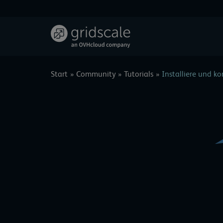
Zum
Inhalt
springen
Start
Community
Tutorials
Installiere und k