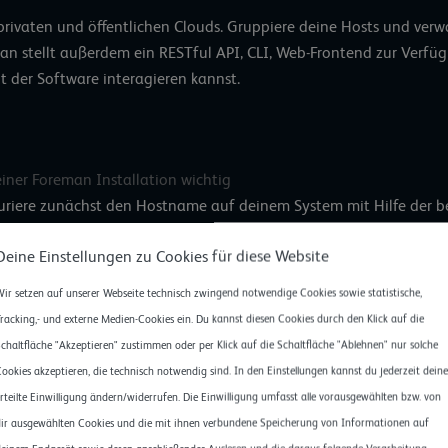
 privaten und öffentlichen Clouds. Gruppiere deine Hosts und ve
n stellt außerdem ein RESTful API, CLI, Web-Frontend zur Verfü
t der Software interagieren kannst.
ner Foreman Installation wichtig
guriere zunächst den Hostname auf deinem System mit Hilfe der 
als Platzhalter für den Hostname und diesen kannst du nach de
Deine Einstellungen zu Cookies für diese Website
ir setzen auf unserer Webseite technisch zwingend notwendige Cookies sowie statistische,
-hostname 'foreman' 
racking,- und externe Medien-Cookies ein. Du kannst diesen Cookies durch den Klick auf die
chaltfläche "Akzeptieren" zustimmen oder per Klick auf die Schaltfläche "Ablehnen" nur solche
ookies akzeptieren, die technisch notwendig sind. In den Einstellungen kannst du jederzeit deine
rteilte Einwilligung ändern/widerrufen. Die Einwilligung umfasst alle vorausgewählten bzw. von
ir ausgewählten Cookies und die mit ihnen verbundene Speicherung von Informationen auf