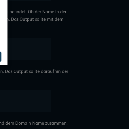
hnis befindet. Ob der Name in der
üfen. Das Output sollte mit dem
. Das Output sollte daraufhin der
e und dem Domain Name zusammen.