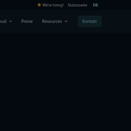
We’re hiring!
Statusseite
DE
loud
Preise
Resources
Kontakt