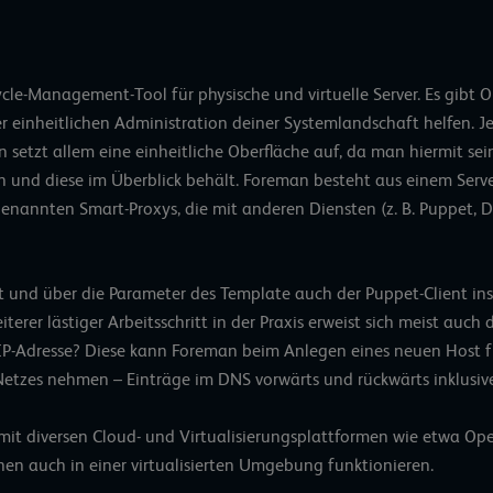
ycle-Management-Tool für physische und virtuelle Server. Es gibt O
er einheitlichen Administration deiner Systemlandschaft helfen. Je
n setzt allem eine einheitliche Oberfläche auf, da man hiermit sei
nn und diese im Überblick behält. Foreman besteht aus einem Serve
genannten Smart-Proxys, die mit anderen Diensten (z. B. Puppet,
ert und über die Parameter des Template auch der Puppet-Client ins
iterer lästiger Arbeitsschritt in der Praxis erweist sich meist auc
e IP-Adresse? Diese kann Foreman beim Anlegen eines neuen Host f
Netzes nehmen – Einträge im DNS vorwärts und rückwärts inklusive
mit diversen Cloud- und Virtualisierungsplattformen wie etwa Ope
n auch in einer virtualisierten Umgebung funktionieren.