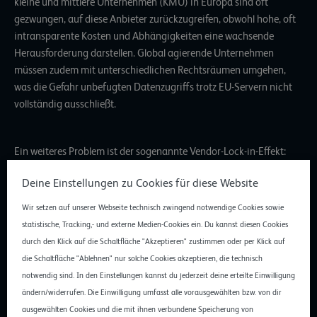
kleine und mittlere Unternehmen (KMU) in Europa sind oft
gezwungen, auf diese Anbieter zurückzugreifen, obwohl hohe, oft
intransparente Kosten und Abhängigkeiten eine wachsende
Herausforderung darstellen. Global agierende Unternehmen
müssen zudem mit unterschiedlichen Rechtsräumen umgehen,
was die Gefahr unbefugten Datenzugriffs trotz EU-Servern nicht
vollständig ausschließt.
Ein weiteres Problem ist der sogenannte Vendor-Lock-in-Effekt:
Unternehmen sind an proprietäre Technologien und spezifische
Deine Einstellungen zu Cookies für diese Website
Cloud-Dienste gebunden, was den Wechsel zu anderen Anbietern
oder den Aufbau eigener Infrastrukturen erschwert. Beispielsweise
Wir setzen auf unserer Webseite technisch zwingend notwendige Cookies sowie
sind proprietäre Softwarelösungen häufig nicht mit allen Cloud-
statistische, Tracking,- und externe Medien-Cookies ein. Du kannst diesen Cookies
Umgebungen kompatibel. Wenn Unternehmen aufgrund von
durch den Klick auf die Schaltfläche "Akzeptieren" zustimmen oder per Klick auf
Preisänderungen wechseln möchten, stehen sie vor dem Problem,
die Schaltfläche "Ablehnen" nur solche Cookies akzeptieren, die technisch
dass ihre Systeme nicht ohne weiteres auf eine andere Plattform
notwendig sind. In den Einstellungen kannst du jederzeit deine erteilte Einwilligung
migriert werden können.
ändern/widerrufen. Die Einwilligung umfasst alle vorausgewählten bzw. von dir
ausgewählten Cookies und die mit ihnen verbundene Speicherung von