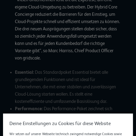
eigene Cloud-Umgebung zu betreiben. Der Hybrid Core
Concierge reduziert die Barrieren für den Einstieg, um
Cloud-Projekte schnell und effizient umsetzen zu können.
Die drei neuen Ausprägungen stellen dabei sicher, dass
so ziemlich jeder Anwendungsfall umgesetzt werden
kann und es für jeden Kundenbedarf die richtige
Variante gibt”, so Marc Harriss, Chief Product Officer
von gridscale.
Essential:
Das Standardpaket Essential bietet alle
grundlegenden Funktionen und ist ideal für
Unternehmen, die mit einer stabilen und zuverlässigen
Cloud-Lösung starten wollen. Es stellt eine
kosteneffiziente und umfassende Basislösung dar.
Performance:
Das Performance-Paket zeichnet sich
durch doppelte CPU-Leistung und eine RAM-
Deine Einstellungen zu Cookies für diese Website
Optimierung aus. Diese Eigenschaften machen es zur
perfekten Wahl für rechenintensive Anwendungen wie
Wir setzen auf unserer Webseite technisch zwingend notwendige Cookies sowie