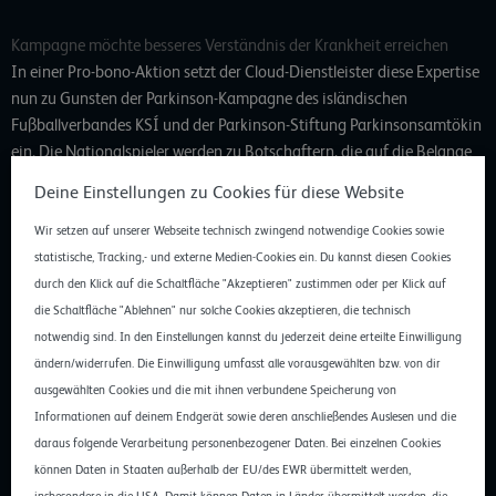
Kampagne möchte besseres Verständnis der Krankheit erreichen
In einer Pro-bono-Aktion setzt der Cloud-Dienstleister diese Expertise
nun zu Gunsten der Parkinson-Kampagne des isländischen
Fußballverbandes KSÍ und der Parkinson-Stiftung Parkinsonsamtökin
ein. Die Nationalspieler werden zu Botschaftern, die auf die Belange
von Parkinson-Patienten aufmerksam machen. Hintergrund dieser
Deine Einstellungen zu Cookies für diese Website
grenzüberschreitenden Kampagne ist das überdurchschnittlich
häufige Vorkommen der neurodegenerativen Erkrankung in Island.
Wir setzen auf unserer Webseite technisch zwingend notwendige Cookies sowie
Das Land belegt den zweiten Platz in den weltweiten Statistiken und
statistische, Tracking,- und externe Medien-Cookies ein. Du kannst diesen Cookies
weist die zweithöchste Sterblichkeitsrate durch die Parkinson-
durch den Klick auf die Schaltfläche "Akzeptieren" zustimmen oder per Klick auf
Krankheit auf. Zittern, verspannte Muskeln und verlangsamte
die Schaltfläche "Ablehnen" nur solche Cookies akzeptieren, die technisch
Bewegungen – die Symptome der häufigsten Nervenkrankheit sind
notwendig sind. In den Einstellungen kannst du jederzeit deine erteilte Einwilligung
geläufig. Was aber oft unterschätzt wird und in der Öffentlichkeit
ändern/widerrufen. Die Einwilligung umfasst alle vorausgewählten bzw. von dir
nicht präsent ist, ist die hohe Zahl der Betroffenen jüngeren Alters.
ausgewählten Cookies und die mit ihnen verbundene Speicherung von
Denn die Erkrankung betrifft bei weitem nicht nur ältere Personen.
Informationen auf deinem Endgerät sowie deren anschließendes Auslesen und die
Die Kampagne möchte deshalb auch ein besseres Verständnis der
daraus folgende Verarbeitung personenbezogener Daten. Bei einzelnen Cookies
Erkrankung und Aufmerksamkeit für die Belange der jüngeren
können Daten in Staaten außerhalb der EU/des EWR übermittelt werden,
insbesondere in die USA. Damit können Daten in Länder übermittelt werden, die