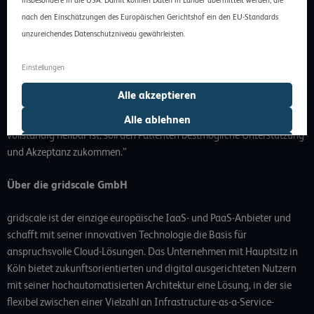
Generation schaffen.
nach den Einschätzungen des Europäischen Gerichtshof ein den EU-Standards
Henrik Hasenkamp, CEO von gridscale ist froh die Aktion der
unzureichendes Datenschutzniveau gewährleisten.
isländischen Elf, die sich bei der Europameisterschaft 2016 in die
Herzen der Fußballfans rund um den Globus gespielt hat, unterstützen
Einstellungen
zu können: “Wir sind beeindruckt von dem Solidaritätssinn der
Alle akzeptieren
Isländer und nutzen die Gelegenheit, ihnen mit unserem Know-how
zur Seite stehen zu können. Auch wenn Parkinson aktuell noch nicht
Alle ablehnen
vollständig heilbar ist, soll den Patienten bestmögliche Unterstützung
Auswahl erlauben
und Akzeptanz zukommen.”
Über die gridscale GmbH
gridscale
ist der einzige europäische IaaS- und PaaS-Anbieter und
schafft mit seiner innovativen Technologie die Basis für
anspruchsvolle Cloud-Lösungen. Das Unternehmen mit Hauptsitz in
Köln bietet zukunftsorientierten und digital ausgerichteten Nutzern
mit seiner hochautomatisierten Architektur eine Lösung, in der sie
flexibel zwischen einer Vielzahl an Infrastructure-as-a-Service-