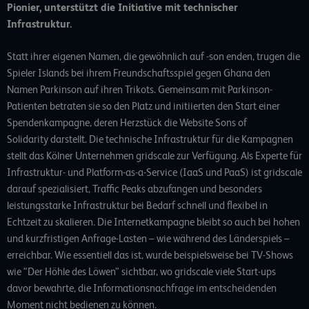
Pionier, unterstützt die Initiative mit technischer
Infrastruktur.
Statt ihrer eigenen Namen, die gewöhnlich auf -son enden, trugen die
Spieler Islands bei ihrem Freundschaftsspiel gegen Ghana den
Namen Parkinson auf ihren Trikots. Gemeinsam mit Parkinson-
Patienten betraten sie so den Platz und initiierten den Start einer
Spendenkampagne, deren Herzstück die Website
Sons of
Solidarity
darstellt. Die technische Infrastruktur für die Kampagnen
stellt das Kölner Unternehmen gridscale zur Verfügung. Als Experte für
Infrastruktur- und Platform-as-a-Service (IaaS und PaaS) ist gridscale
darauf spezialisiert, Traffic Peaks abzufangen und besonders
leistungsstarke Infrastruktur bei Bedarf schnell und flexibel in
Echtzeit zu skalieren. Die Internetkampagne bleibt so auch bei hohen
und kurzfristigen Anfrage-Lasten – wie während des Länderspiels –
erreichbar. Wie essentiell das ist, wurde beispielsweise bei TV-Shows
wie “Der Höhle des Löwen” sichtbar, wo gridscale viele Start-ups
davor bewahrte, die Informationsnachfrage im entscheidenden
Moment nicht bedienen zu können.