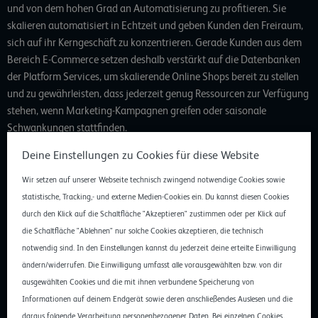
und von dem hohen Grad an Automatisierung zu profitieren. Sie
skalieren automatisiert in Echtzeit und geben Kunden den Freiraum,
sich auf ihr Kerngeschäft zu konzentrieren. Gerade Kunden aus dem
Bereich E-Commerce setzen deshalb verstärkt auf die Datenbanken
der Platform Services, um skalierende Online Shops bereit zu stellen
und zu gewährleisten, dass jederzeit genug Ressourcen zur Verfügung
stehen, wenn Marketing-Kampagnen greifen oder saisonale
Schwankungen stattfinden.
Deine Einstellungen zu Cookies für diese Website
“Die Anforderungen an die IT-Infrastruktur unserer eCommerce-
Kunden sind außerordentlich variabel und nur in Ausnahmen – wie
Wir setzen auf unserer Webseite technisch zwingend notwendige Cookies sowie
bei großangelegten Marketing-Kampagnen – planbar. Die Platform
statistische, Tracking,- und externe Medien-Cookies ein. Du kannst diesen Cookies
Services von gridscale lassen diese Herausforderung aber in
durch den Klick auf die Schaltfläche "Akzeptieren" zustimmen oder per Klick auf
Vergessenheit geraten”, sagt Lars Leuchter, Geschäftsführer der
die Schaltfläche "Ablehnen" nur solche Cookies akzeptieren, die technisch
AIXPRO GmbH. “Da wir als Kunde in einem kontinuierlichen Prozess
notwendig sind. In den Einstellungen kannst du jederzeit deine erteilte Einwilligung
direktes Feedback einbringen können ist auch gewährleistet, dass das
ändern/widerrufen. Die Einwilligung umfasst alle vorausgewählten bzw. von dir
Update der Platform Services uns einen weiteren Schritt nach vorne
ausgewählten Cookies und die mit ihnen verbundene Speicherung von
bringt.”
Informationen auf deinem Endgerät sowie deren anschließendes Auslesen und die
daraus folgende Verarbeitung personenbezogener Daten. Bei einzelnen Cookies