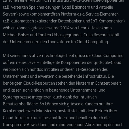
zwischen einer Vielzahl an Infrastructure-as-a-Service-Komponenten
(z.B. verteilten Speicherlösungen, Load Balancern und virtuelle
Servern) sowie komplementären Platform-as-a-Service-Elementen
(z.B. automatisch skalierenden Datenbanken und IoT-Komponenten)
wählen können. gridscale wurde 2014 von Henrik Hasenkamp,
Michael Balser und Torsten Urbas gegründet. Crisp Research zählt
das Unternehmen zu den Innovatoren im Cloud Computing.
Mit seiner innovativen Technologie hebt gridscale Cloud Computing
auf ein neues Level – intelligente Komponenten der gridscale-Cloud
verbinden sich nahtlos mit allen anderen IT-Ressourcen des
Unternehmens und erweitern die bestehende Infrastruktur. Die
benötigten Cloud-Ressourcen stehen den Nutzern in Echtzeit bereit
und lassen sich einfach in bestehende Unternehmens- und
Systemprozesse integrieren, auch dank der intuitiven
Benutzeroberfläche. So können sich gridscale-Kunden auf ihre
Kernkompetenzen fokussieren, anstatt sich mit dem Betrieb ihrer
Cloud-Infrastruktur zu beschäftigen, und behalten durch die
transparente Abwicklung und minutengenaue Abrechnung dennoch