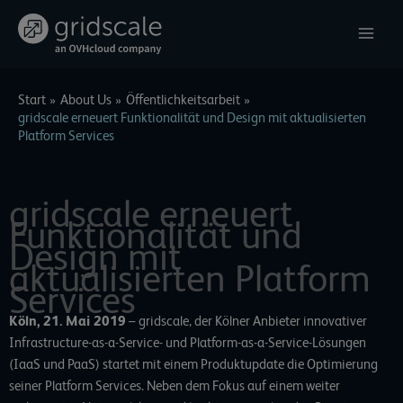
Zum
Inhalt
springen
Start
About Us
Öffentlichkeitsarbeit
gridscale erneuert Funktionalität und Design mit aktualisierten
Platform Services
gridscale erneuert
Funktionalität und
Design mit
aktualisierten Platform
Services
Köln, 21. Mai 2019
– gridscale, der Kölner Anbieter innovativer
Infrastructure-as-a-Service- und Platform-as-a-Service-Lösungen
(IaaS und PaaS) startet mit einem Produktupdate die Optimierung
seiner Platform Services. Neben dem Fokus auf einem weiter